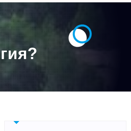
ргия?