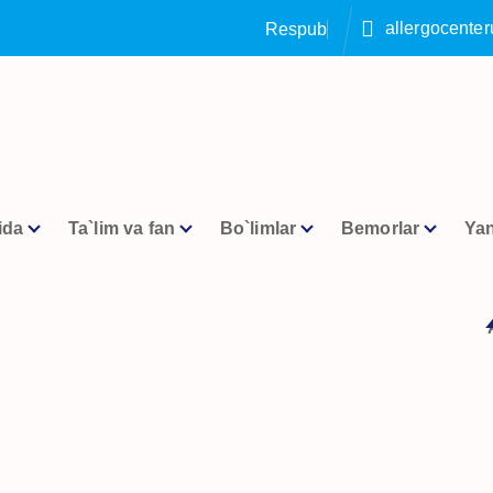
allergocente
R
e
s
p
u
b
l
i
k
a
a
l
l
e
ida
Ta`lim va fan
Bo`limlar
Bemorlar
Yan