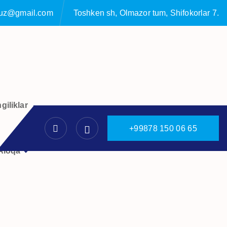
ruz@gmail.com
Toshken sh, Olmazor tum, Shifokorlar 7.
giliklar
+
9
9
8
7
8
1
5
0
0
6
6
5
Aloqa